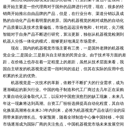
最开始主要是一些代理商对于国外的品牌进行代理，现在，很多的经
销商开始推出自由品牌的产品，但是，在行业分布、渠道分销以及成
熟的自动化产品有着明显的差异。国内机器视觉的相对成熟的自动化
产品质量以及技术含量偏低，市场也远远没有饱和，针对此，尖刀视
智能对于自身产品不断进行研究，算法更新，独创从机器视觉检测到
机器人分拣一体化的模式，能够更好地满足市场需求。
现在，国内的机器视觉市场主要有三类，一是国外老牌的机器视
觉企业;二是国企;三是新兴自主研发的民营企业。由于技术等方面的差
距，在价格上也存在着一定程度上的差距，虽然从技术层面来看，我
国自主研发的机器视觉还需一段时间的追赶，但其在实际的应用中也
积累的长足的优势。
机器视觉是一次技术的革新，依赖于不断扩大的行业需求，成为
逐渐崛起的新兴行业。中国的电子制造和代工厂商过去几年正在采购
大量自动化设备取代人工，以应对中国愈演愈烈的缺工现象，未来几
年这一现象将达到高潮。台资工厂纷纷选择提高自动化程度，其自动
化换装高潮将在未来2-3年内到来，必将为机器视觉产品在该行业的应
用带来新的增长点。专家预测，随着全球制造中心像中国转移，中国
市场逐渐成为国际厂商的关注焦点，中国机器视觉市场未来发展空间